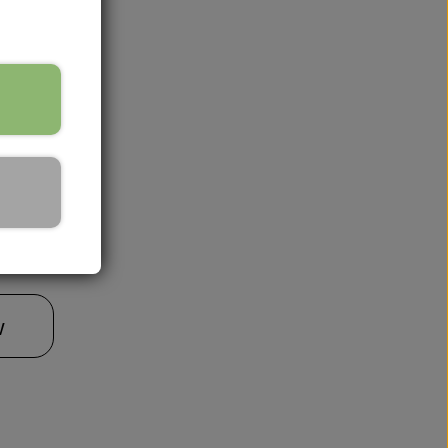
ant udtryk.
v