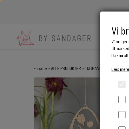
Vi b
Vi bruger
til marke
Du kan alt
BEGIVENHE
Forside
ALLE PRODUKTER
TULIPANDRØMME II
BORDKORT I 
Læs mere
BRYLLUP
FØDSEL OG D
OVERGANGE O
ÆRESPORTE
ANDRE MÆR