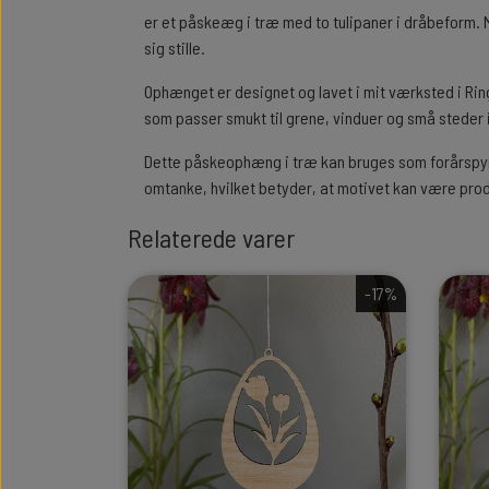
er et påskeæg i træ med to tulipaner i dråbeform. M
sig stille.
Ophænget er designet og lavet i mit værksted i Ringk
som passer smukt til grene, vinduer og små steder
Dette påskeophæng i træ kan bruges som forårspynt
omtanke, hvilket betyder, at motivet kan være prod
Relaterede varer
-17%