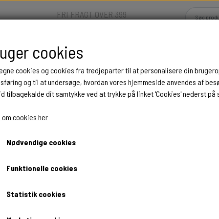
FRI FRAGT OVER 399
DKK
ruger cookies
Hjem
Shop
Om
Kontakt
 egne cookies og cookies fra tredjeparter til at personalisere din brugero
dsføring og til at undersøge, hvordan vores hjemmeside anvendes af be
id tilbagekalde dit samtykke ved at trykke på linket 'Cookies' nederst på 
D
ORNAMENTER
DYR
TRÆ
JULEORNAMENTER I TRÆ
HESTE
 om cookies her
TULIPANDRØMME II
PÅSKE
Nødvendige cookies
ÅB
ANDRE MOTIVER
Fra 25,00 kr.
Funktionelle cookies
G FEJRINGER
PERSONLIGE ORNAMENTER
Fragt omk. tillægges
UROER
Statistik cookies
Varenummer: 20120
KEDAGE
ALLE ORNAMENTER