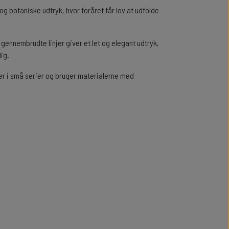
g botaniske udtryk, hvor foråret får lov at udfolde
 gennembrudte linjer giver et let og elegant udtryk,
ig.
er i små serier og bruger materialerne med