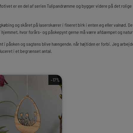
otivet er en del af serien Tulipandrømme og bygger videre på det rolige o
øbing og skåret på laserskærer i fineret birk i enten eg eller valnød. De
 i hjemmet, hvor forårs- og påskepynt gerne må være afdæmpet og naturl
 i påsken og sagtens blive hængende, når højtiden er forbi. Jeg arbejd
uceret i et begrænset antal.
-17%