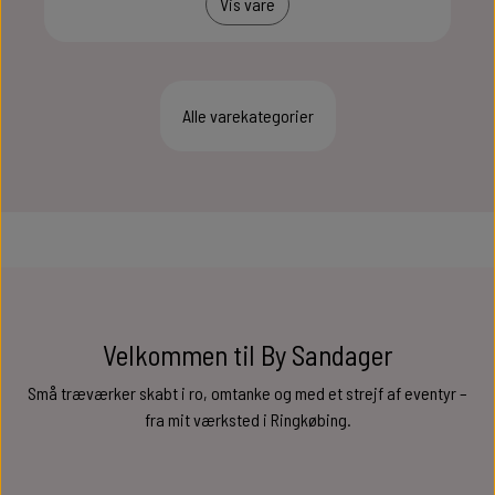
Vis vare
GULDBRYLLUP 50 ÅR
ALLE SMYKKER
ALLE SKILTE
DIAMANTBRYLLUP 60 ÅR
NØGLERINGE
Alle varekategorier
KRONDIAMANTBRYLLUP 65 ÅR
JERNBRYLLUP 70 ÅR
Velkommen til By Sandager
Små træværker skabt i ro, omtanke og med et strejf af eventyr –
fra mit værksted i Ringkøbing.