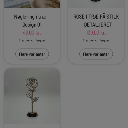
GULDBRYLLUP 50 ÅR
ALLE SMYKKER
ALLE SKILTE
Nøglering i træ –
ROSE I TRÆ PÅ STILK
Design 01
– DETALJERET
DIAMANTBRYLLUP 60 ÅR
NØGLERINGE
49,00 kr.
139,00 kr.
Fragt omk. tillægges
Fragt omk. tillægges
KRONDIAMANTBRYLLUP 65 ÅR
Flere varianter
Flere varianter
JERNBRYLLUP 70 ÅR