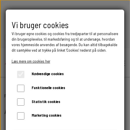
FRI FRAGT OVER 399 DKK
Vi bruger cookies
Vi bruger egne cookies og cookies fra tredjeparter til at personalisere
din brugeroplevelse, til markedsføring og til at undersøge, hvordan
vores hjemmeside anvendes af besøgende. Du kan altid tilbagekalde
dit samtykke ved at trykke på linket 'Cookies' nederst på siden.
Læs mere om cookies her
Nødvendige cookies
Funktionelle cookies
Hjem
Forside
BEGIVENHED
ANDRE MÆRKEDAGE
Statistik cookies
ANDRE MÆRKEDAGE
Shop
Marketing cookies
BEGIVENHED
Andre mærkedage