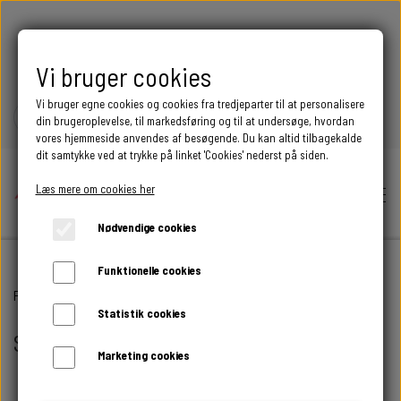
FRI FRAGT OVER 399 DKK
Vi bruger cookies
Vi bruger egne cookies og cookies fra tredjeparter til at personalisere
din brugeroplevelse, til markedsføring og til at undersøge, hvordan
vores hjemmeside anvendes af besøgende. Du kan altid tilbagekalde
dit samtykke ved at trykke på linket 'Cookies' nederst på siden.
Læs mere om cookies her
Nødvendige cookies
Funktionelle cookies
Hjem
Forside
SMYKKER
Statistik cookies
SMYKKER
Shop
Marketing cookies
BEGIVENHED
Smykker med personlighed og lethed