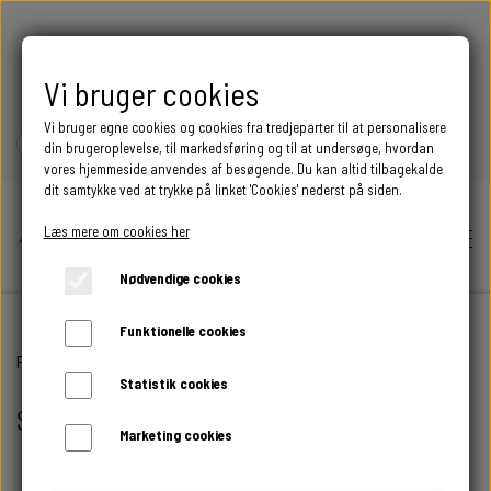
FRI FRAGT OVER 399 DKK
Vi bruger cookies
Vi bruger egne cookies og cookies fra tredjeparter til at personalisere
din brugeroplevelse, til markedsføring og til at undersøge, hvordan
vores hjemmeside anvendes af besøgende. Du kan altid tilbagekalde
dit samtykke ved at trykke på linket 'Cookies' nederst på siden.
Læs mere om cookies her
Nødvendige cookies
Funktionelle cookies
Hjem
Forside
SKILTE & DEKORATION
Statistik cookies
SKILTE & DEKORATION
Shop
Marketing cookies
BEGIVENHED
Skilte – små budskaber i træ