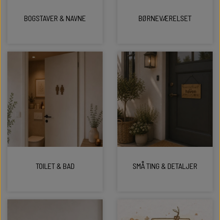
BOGSTAVER & NAVNE
BØRNEVÆRELSET
GULDBRYLLUP 50 ÅR
ALLE SMYKKER
ALLE SKILTE
DIAMANTBRYLLUP 60 ÅR
NØGLERINGE
KRONDIAMANTBRYLLUP 65 ÅR
JERNBRYLLUP 70 ÅR
TOILET & BAD
SMÅ TING & DETALJER