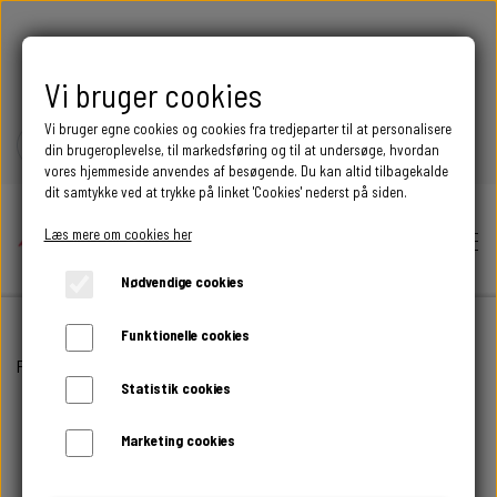
FRI FRAGT OVER 399 DKK
Vi bruger cookies
Vi bruger egne cookies og cookies fra tredjeparter til at personalisere
din brugeroplevelse, til markedsføring og til at undersøge, hvordan
vores hjemmeside anvendes af besøgende. Du kan altid tilbagekalde
dit samtykke ved at trykke på linket 'Cookies' nederst på siden.
Læs mere om cookies her
Nødvendige cookies
Funktionelle cookies
Hjem
Forside
ALLE PRODUKTER
Springhest - Design 05
Statistik cookies
Shop
Marketing cookies
BEGIVENHED