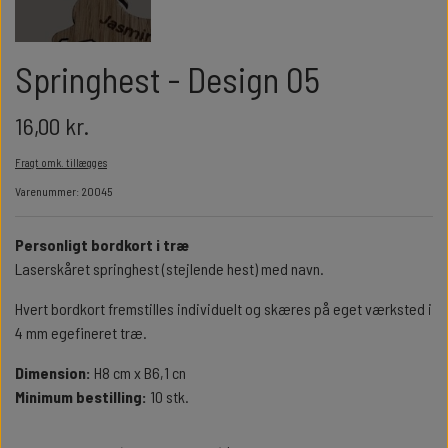
GULDBRYLLUP 50 ÅR
ALLE SMYKKER
ALLE SKILTE
Springhest - Design 05
DIAMANTBRYLLUP 60 ÅR
NØGLERINGE
16,00 kr.
KRONDIAMANTBRYLLUP 65 ÅR
Fragt omk. tillægges
Varenummer: 20045
JERNBRYLLUP 70 ÅR
Personligt bordkort i træ
Laserskåret springhest (stejlende hest) med navn.
Hvert bordkort fremstilles individuelt og skæres på eget værksted i
4 mm egefineret træ.
Dimension:
H8 cm x B6,1 cn
Minimum bestilling:
10 stk.