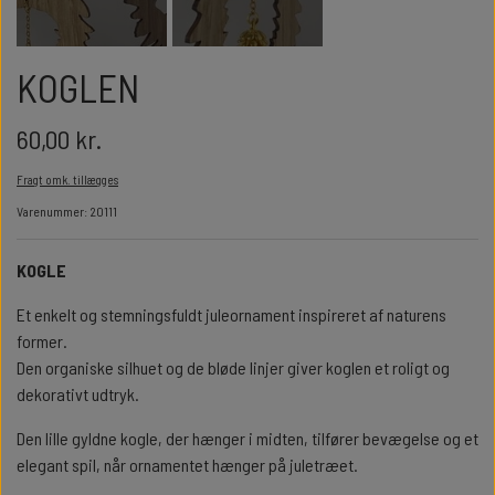
GULDBRYLLUP 50 ÅR
ALLE SMYKKER
ALLE SKILTE
KOGLEN
DIAMANTBRYLLUP 60 ÅR
NØGLERINGE
60,00 kr.
KRONDIAMANTBRYLLUP 65 ÅR
Fragt omk. tillægges
Varenummer: 20111
JERNBRYLLUP 70 ÅR
KOGLE
Et enkelt og stemningsfuldt juleornament inspireret af naturens
former.
Den organiske silhuet og de bløde linjer giver koglen et roligt og
dekorativt udtryk.
Den lille gyldne kogle, der hænger i midten, tilfører bevægelse og et
elegant spil, når ornamentet hænger på juletræet.