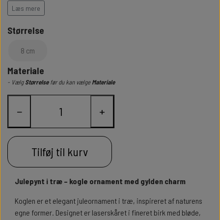
Et let og harmonisk ophæng, der bringer naturen med ind i julen.
Læs mere
Design: Heidi Sandager – 2023
Størrelse
8 cm
Materiale
- Vælg
Størrelse
før du kan vælge
Materiale
−
+
Tilføj til kurv
Julepynt i træ – kogle ornament med gylden charm
Koglen er et elegant juleornament i træ, inspireret af naturens
egne former. Designet er laserskåret i fineret birk med bløde,