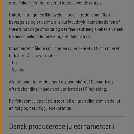
organiske linjer, der giver et let og levende udtryk.
I midten hænger en lille gylden kogle i kæde, som tilfører
bevægelse og et varmt, eksklusivt udtryk. Kombinationen af
træets naturlige struktur og det fine vedhæng skaber en smuk
balance mellem det enkle og det dekorative.
Ornamentet måler 8 cm i højden og er skåret i 1,5 mm fineret
birk. Det fås i to varianter:
– Eg
– Valnød
Alle ornamenter er designet og laserskåret i Danmark og
efterbehandles i hånden på værkstedet i Ringkøbing.
Perfekt som julepynt på træet, på en gren eller som en del af
en rolig og naturlig juledekoration.
Dansk producerede juleornamenter i