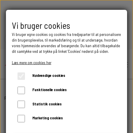
FRI FRAGT OVER 399 DKK
Vi bruger cookies
Vi bruger egne cookies og cookies fra tredjeparter til at personalisere
din brugeroplevelse, til markedsføring og til at undersøge, hvordan
vores hjemmeside anvendes af besøgende. Du kan altid tilbagekalde
dit samtykke ved at trykke på linket 'Cookies' nederst på siden.
Læs mere om cookies her
Nødvendige cookies
Funktionelle cookies
Hjem
Forside
ALLE PRODUKTER
KOGLEN
Statistik cookies
Shop
Marketing cookies
BEGIVENHED