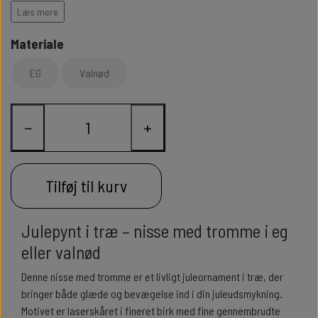
sætte tempo på julen.
Læs mere
Design: Heidi Sandager – 2025
Materiale
EG
Valnød
−
+
Tilføj til kurv
Julepynt i træ – nisse med tromme i eg
eller valnød
Denne nisse med tromme er et livligt juleornament i træ, der
bringer både glæde og bevægelse ind i din juleudsmykning.
Motivet er laserskåret i fineret birk med fine gennembrudte