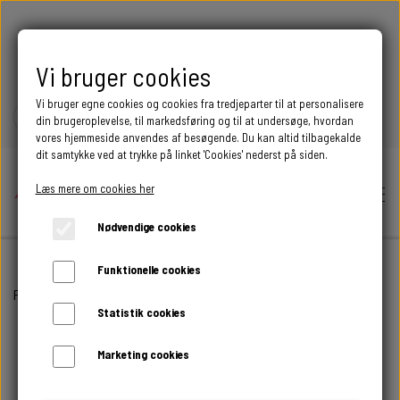
FRI FRAGT OVER 399 DKK
Vi bruger cookies
Vi bruger egne cookies og cookies fra tredjeparter til at personalisere
din brugeroplevelse, til markedsføring og til at undersøge, hvordan
vores hjemmeside anvendes af besøgende. Du kan altid tilbagekalde
dit samtykke ved at trykke på linket 'Cookies' nederst på siden.
Læs mere om cookies her
Nødvendige cookies
Funktionelle cookies
Hjem
Forside
ALLE PRODUKTER
NISSE MED TROMME
Statistik cookies
Shop
Marketing cookies
BEGIVENHED