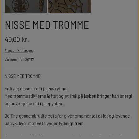
GULDBRYLLUP 50 ÅR
ALLE SMYKKER
ALLE SKILTE
NISSE MED TROMME
DIAMANTBRYLLUP 60 ÅR
NØGLERINGE
40,00 kr.
KRONDIAMANTBRYLLUP 65 ÅR
Fragt omk. tillægges
Varenummer: 20137
JERNBRYLLUP 70 ÅR
NISSE MED TROMME
En livlig nisse midt i julens rytmer.
Med trommestikkerne løftet og et smil på læben bringer han energi
og bevægelse ind i julepynten.
De fine gennembrudte detaljer giver ornamentet et let og levende
udtryk, hvor motivet træder tydeligt frem.
Et stemningsfuldt juleornament med et legende twist – klar til at