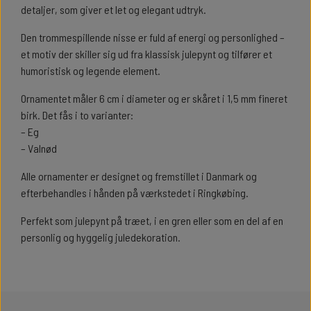
detaljer, som giver et let og elegant udtryk.
Den trommespillende nisse er fuld af energi og personlighed –
et motiv der skiller sig ud fra klassisk julepynt og tilfører et
humoristisk og legende element.
Ornamentet måler 6 cm i diameter og er skåret i 1,5 mm fineret
birk. Det fås i to varianter:
– Eg
– Valnød
Alle ornamenter er designet og fremstillet i Danmark og
efterbehandles i hånden på værkstedet i Ringkøbing.
Perfekt som julepynt på træet, i en gren eller som en del af en
personlig og hyggelig juledekoration.