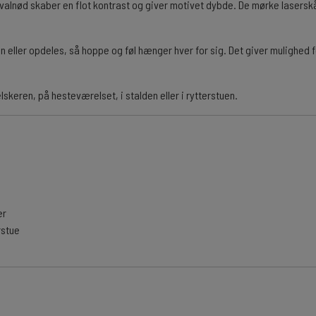
 valnød skaber en flot kontrast og giver motivet dybde. De mørke lasers
ller opdeles, så hoppe og føl hænger hver for sig. Det giver mulighed fo
keren, på hesteværelset, i stalden eller i rytterstuen.
er
rstue