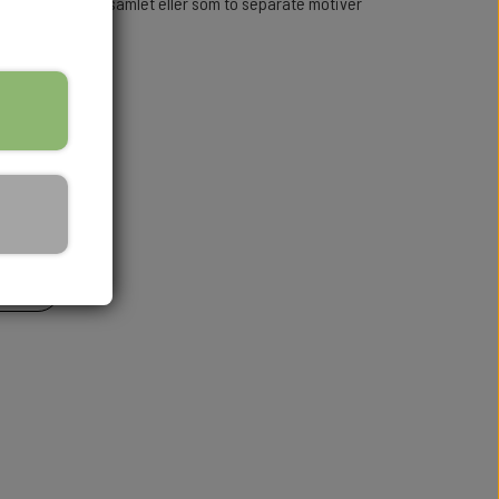
vet kan hænges samlet eller som to separate motiver
v