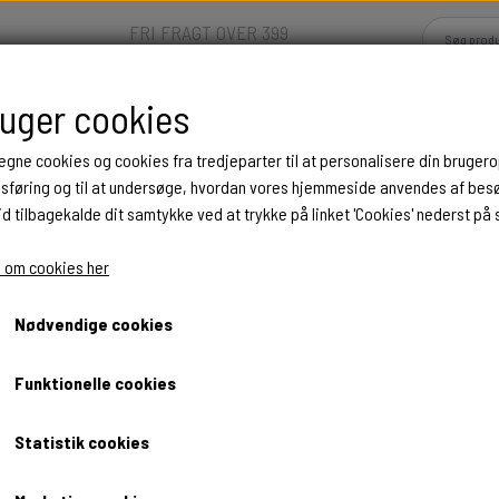
FRI FRAGT OVER 399
DKK
ruger cookies
Hjem
Shop
Om
Kontakt
 egne cookies og cookies fra tredjeparter til at personalisere din brugero
dsføring og til at undersøge, hvordan vores hjemmeside anvendes af be
id tilbagekalde dit samtykke ved at trykke på linket 'Cookies' nederst på 
D
ORNAMENTER
DYR
e og føl i træ
TRÆ
JULEORNAMENTER I TRÆ
HESTE
 om cookies her
Vægdekoration med hoppe og f
PÅSKE
Nødvendige cookies
ÅB
ANDRE MOTIVER
249,00 kr.
Funktionelle cookies
G FEJRINGER
PERSONLIGE ORNAMENTER
Fragt omk. tillægges
UROER
Statistik cookies
Varenummer: 14021
KEDAGE
ALLE ORNAMENTER