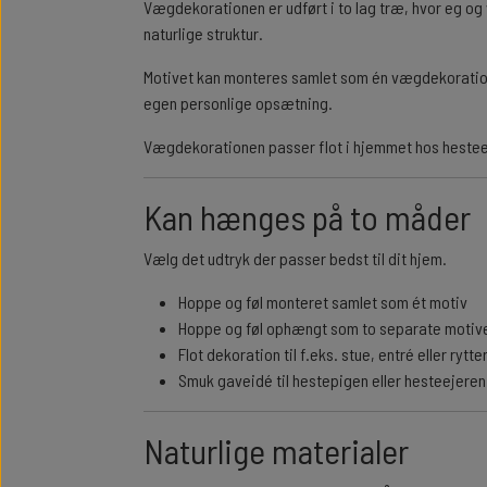
Vægdekorationen er udført i to lag træ, hvor eg og
naturlige struktur.
Motivet kan monteres samlet som én vægdekoration e
egen personlige opsætning.
Vægdekorationen passer flot i hjemmet hos hesteels
Kan hænges på to måder
Vælg det udtryk der passer bedst til dit hjem.
Hoppe og føl monteret samlet som ét motiv
Hoppe og føl ophængt som to separate motiv
Flot dekoration til f.eks. stue, entré eller rytte
Smuk gaveidé til hestepigen eller hesteejeren
Naturlige materialer