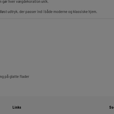
om gør hver vægdekoration unik.
dløst udtryk, der passer ind i både moderne og klassiske hjem.
g på glatte flader
Links
So