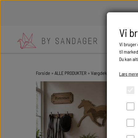
Vi b
Vi bruger
til marke
Du kan alt
BEGIVENHE
Forside
ALLE PRODUKTER
Vægdekoration med hopp
BORDKORT I 
Læs mere
BRYLLUP
FØDSEL OG D
OVERGANGE O
ÆRESPORTE
ANDRE MÆR