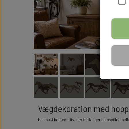
ALLE BEGIV
SKILTE & D
BOGSTAVER 
BØRNEVÆRE
TOILET & BA
SMÅ TING & 
VÆGMOTIVER
ALLE SKILTE
ALLE PROD
Vægdekoration med hoppe 
Et smukt hestemotiv, der indfanger samspillet mell